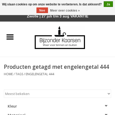
Wij slaan cookies op om onze website te verbeteren. Is dat akkoord?
Ja
Afhalen is mogelijk bij mijn winkel Trotz | Belvederelaan 107
Nee
Meer over cookies »
0 Artikelen - €0,00
Zwolle | 27 juli t/m 3 aug VAKANTIE
Home
Räder Design Stories
Kaarsen
Producten getagd met engelengetal 444
Geurkaarsen
HOME
/
TAGS
/
ENGELENGETAL 444
Tafelhaarden
Sfeer voor Buiten
Kleur
Kaarsenhouders