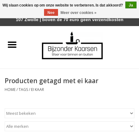
Wij slaan cookies op om onze website te verbeteren. Is dat akkoord?
Ja
Afhalen is mogelijk bij Trotz Woon & Cadeau | Belvederelaan
Nee
Meer over cookies »
0 Artikelen - €0,00
107 Zwolle | boven de 70 euro geen verzendkosten
Home
Räder Design Stories
Kaarsen
Producten getagd met ei kaar
Geurkaarsen
HOME
/
TAGS
/
EI KAAR
Tafelhaarden
Sfeer voor Buiten
Kaarsenhouders