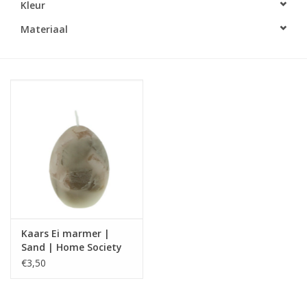
Kleur
LED Kaarsen
Materiaal
Kaarsen accessoires
Relatiegeschenken & Bedankjes
Huisparfums
Sale
Blog
Kaars Ei marmer |
Sand | Home Society
Merken
€3,50