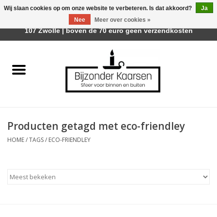
Wij slaan cookies op om onze website te verbeteren. Is dat akkoord?
Ja
Afhalen is mogelijk bij Trotz Woon & Cadeau | Belvederelaan
Nee
Meer over cookies »
0 Artikelen - €0,00
107 Zwolle | boven de 70 euro geen verzendkosten
Home
Räder Design Stories
Kaarsen
Producten getagd met eco-friendley
Geurkaarsen
HOME
/
TAGS
/
ECO-FRIENDLEY
Tafelhaarden
Sfeer voor Buiten
Kaarsenhouders