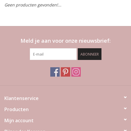
Geen producten gevonden!...
LED Kaarsen
Kaarsen accessoires
Meld je aan voor onze nieuwsbrief:
Relatiegeschenken & Bedankjes
ABONNEER
Huisparfums
Sale
Blog
Klantenservice
Producten
Merken
Mijn account