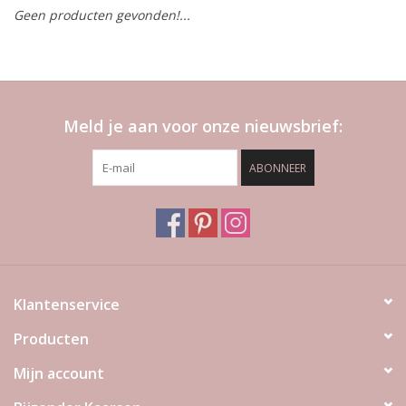
Geen producten gevonden!...
LED Kaarsen
Kaarsen accessoires
Meld je aan voor onze nieuwsbrief:
Relatiegeschenken & Bedankjes
ABONNEER
Huisparfums
Sale
Blog
Klantenservice
Producten
Merken
Mijn account