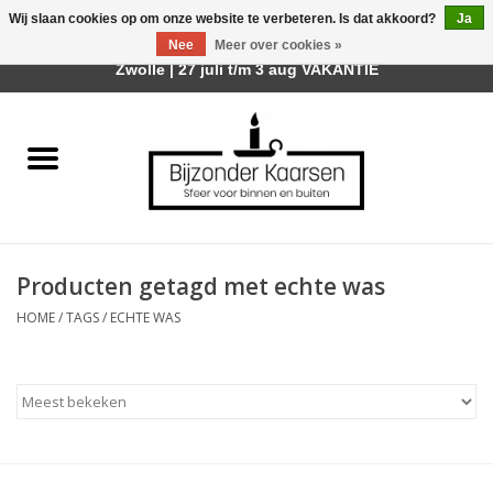
Wij slaan cookies op om onze website te verbeteren. Is dat akkoord?
Ja
Afhalen is mogelijk bij mijn winkel Trotz | Belvederelaan 107
Nee
Meer over cookies »
0 Artikelen - €0,00
Zwolle | 27 juli t/m 3 aug VAKANTIE
Home
Räder Design Stories
Kaarsen
Producten getagd met echte was
Geurkaarsen
HOME
/
TAGS
/
ECHTE WAS
Tafelhaarden
Sfeer voor Buiten
Kaarsenhouders