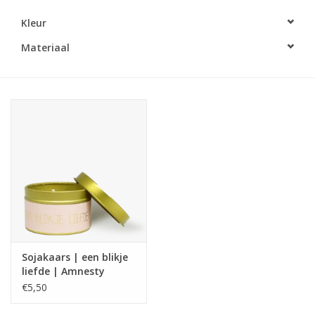
Kleur
LED Kaarsen
Materiaal
Kaarsen accessoires
Relatiegeschenken & Bedankjes
Huisparfums
Sale
Blog
Sojakaars | een blikje
Merken
liefde | Amnesty
€5,50