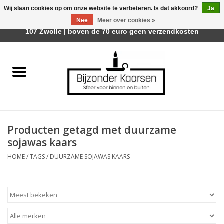
Wij slaan cookies op om onze website te verbeteren. Is dat akkoord?
Ja
Afhalen is mogelijk bij Trotz Woon & Cadeau | Belvederelaan
Nee
Meer over cookies »
0 Artikelen - €0,00
107 Zwolle | boven de 70 euro geen verzendkosten
Home
Räder Design Stories
Kaarsen
Producten getagd met duurzame
Geurkaarsen
sojawas kaars
HOME
/
TAGS
/
DUURZAME SOJAWAS KAARS
Tafelhaarden
Sfeer voor Buiten
Kaarsenhouders