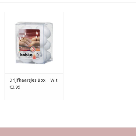
LED Kaarsen
Kaarsen accessoires
Relatiegeschenken & Bedankjes
Huisparfums
Drijfkaarsjes Box | Wit
Sale
€3,95
Blog
Merken