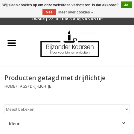
Wij slaan cookies op om onze website te verbeteren. Is dat akkoord?
Ja
Afhalen is mogelijk bij mijn winkel Trotz | Belvederelaan 107
Nee
Meer over cookies »
0 Artikelen - €0,00
Zwolle | 27 juli t/m 3 aug VAKANTIE
Home
Räder Design Stories
Kaarsen
Producten getagd met drijflichtje
Geurkaarsen
HOME
/
TAGS
/
DRIJFLICHTJE
Tafelhaarden
Sfeer voor Buiten
Kleur
Kaarsenhouders