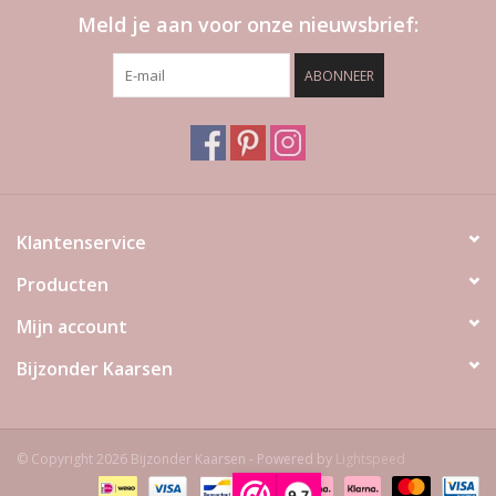
Meld je aan voor onze nieuwsbrief:
ABONNEER
Klantenservice
Producten
Mijn account
Bijzonder Kaarsen
© Copyright 2026 Bijzonder Kaarsen - Powered by
Lightspeed
9,7