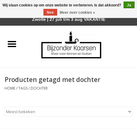
Wij slaan cookies op om onze website te verbeteren. Is dat akkoord?
Ja
Afhalen is mogelijk bij mijn winkel Trotz | Belvederelaan 107
Nee
Meer over cookies »
0 Artikelen - €0,00
Zwolle | 27 juli t/m 3 aug VAKANTIE
Home
Räder Design Stories
Kaarsen
Producten getagd met dochter
Geurkaarsen
HOME
/
TAGS
/
DOCHTER
Tafelhaarden
Sfeer voor Buiten
Kaarsenhouders