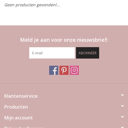
Geen producten gevonden!...
LED Kaarsen
Kaarsen accessoires
Meld je aan voor onze nieuwsbrief:
Relatiegeschenken & Bedankjes
ABONNEER
Huisparfums
Sale
Blog
Klantenservice
Producten
Merken
Mijn account