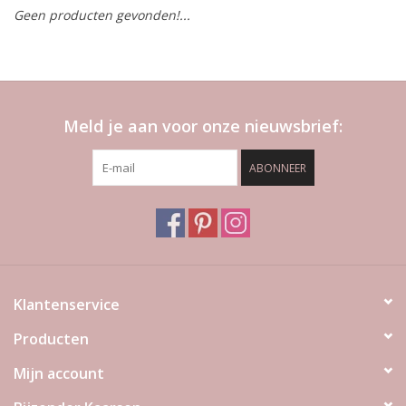
Geen producten gevonden!...
LED Kaarsen
Kaarsen accessoires
Meld je aan voor onze nieuwsbrief:
Relatiegeschenken & Bedankjes
ABONNEER
Huisparfums
Sale
Blog
Klantenservice
Producten
Merken
Mijn account