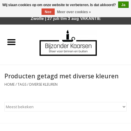
Wij slaan cookies op om onze website te verbeteren. Is dat akkoord?
Ja
Afhalen is mogelijk bij mijn winkel Trotz | Belvederelaan 107
Nee
Meer over cookies »
0 Artikelen - €0,00
Zwolle | 27 juli t/m 3 aug VAKANTIE
Home
Räder Design Stories
Kaarsen
Producten getagd met diverse kleuren
Geurkaarsen
HOME
/
TAGS
/
DIVERSE KLEUREN
Tafelhaarden
Sfeer voor Buiten
Kaarsenhouders