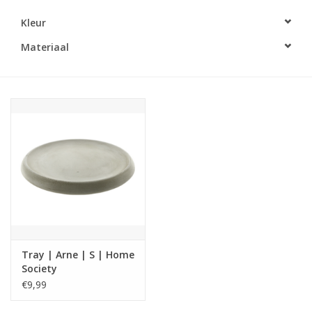
Kleur
LED Kaarsen
Materiaal
Kaarsen accessoires
Relatiegeschenken & Bedankjes
Huisparfums
Sale
Blog
Tray | Arne | S | Home
Merken
Society
€9,99