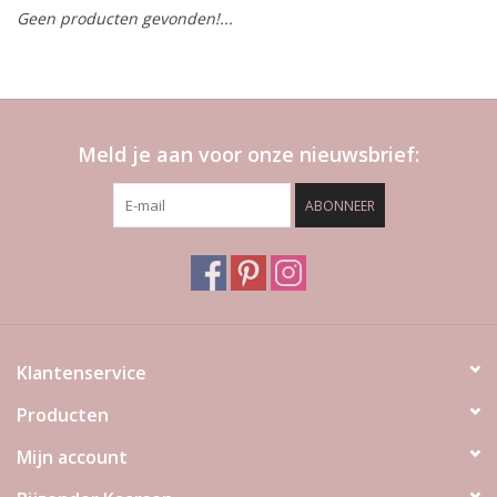
Geen producten gevonden!...
LED Kaarsen
Kaarsen accessoires
Meld je aan voor onze nieuwsbrief:
Relatiegeschenken & Bedankjes
ABONNEER
Huisparfums
Sale
Blog
Klantenservice
Producten
Merken
Mijn account