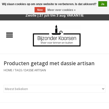
Wij slaan cookies op om onze website te verbeteren. Is dat akkoord?
Ja
Afhalen is mogelijk bij mijn winkel Trotz | Belvederelaan 107
Nee
Meer over cookies »
0 Artikelen - €0,00
Zwolle | 27 juli t/m 3 aug VAKANTIE
Home
Räder Design Stories
Kaarsen
Producten getagd met dassie artisan
Geurkaarsen
HOME
/
TAGS
/
DASSIE ARTISAN
Tafelhaarden
Sfeer voor Buiten
Kaarsenhouders