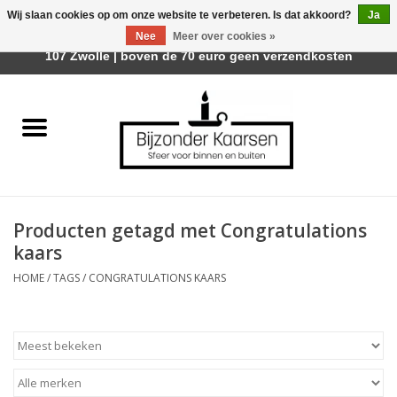
Wij slaan cookies op om onze website te verbeteren. Is dat akkoord?
Ja
Afhalen is mogelijk bij Trotz Woon & Cadeau | Belvederelaan
Nee
Meer over cookies »
0 Artikelen - €0,00
107 Zwolle | boven de 70 euro geen verzendkosten
Home
Räder Design Stories
Kaarsen
Producten getagd met Congratulations
Geurkaarsen
kaars
HOME
/
TAGS
/
CONGRATULATIONS KAARS
Tafelhaarden
Sfeer voor Buiten
Kaarsenhouders