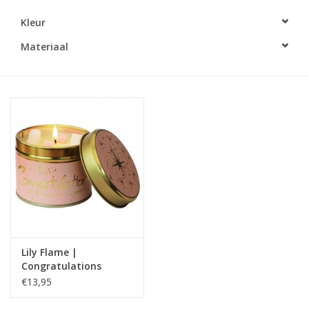
Kleur
LED Kaarsen
Materiaal
Kaarsen accessoires
Relatiegeschenken & Bedankjes
Huisparfums
Sale
Blog
Lily Flame |
Merken
Congratulations
€13,95