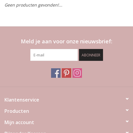
Geen producten gevonden!...
LED Kaarsen
Kaarsen accessoires
Meld je aan voor onze nieuwsbrief:
Relatiegeschenken & Bedankjes
ABONNEER
Huisparfums
Sale
Blog
Klantenservice
Producten
Merken
Mijn account