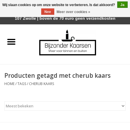
Wij slaan cookies op om onze website te verbeteren. Is dat akkoord?
Ja
Afhalen is mogelijk bij Trotz Woon & Cadeau | Belvederelaan
Nee
Meer over cookies »
0 Artikelen - €0,00
107 Zwolle | boven de 70 euro geen verzendkosten
Home
Räder Design Stories
Kaarsen
Producten getagd met cherub kaars
Geurkaarsen
HOME
/
TAGS
/
CHERUB KAARS
Tafelhaarden
Sfeer voor Buiten
Kaarsenhouders