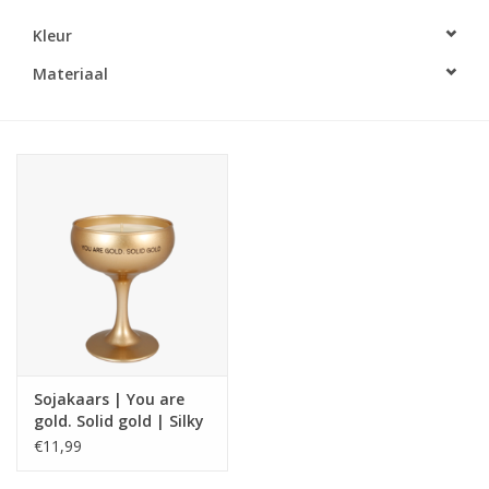
Kleur
LED Kaarsen
Materiaal
Kaarsen accessoires
Relatiegeschenken & Bedankjes
Huisparfums
Sale
Blog
Sojakaars | You are
Merken
gold. Solid gold | Silky
Tonka
€11,99