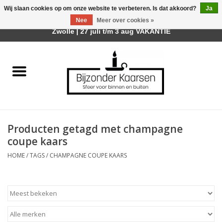
Wij slaan cookies op om onze website te verbeteren. Is dat akkoord?
Ja
Afhalen is mogelijk bij mijn winkel Trotz | Belvederelaan 107
Nee
Meer over cookies »
0 Artikelen - €0,00
Zwolle | 27 juli t/m 3 aug VAKANTIE
Home
Räder Design Stories
Kaarsen
Producten getagd met champagne
Geurkaarsen
coupe kaars
HOME
/
TAGS
/
CHAMPAGNE COUPE KAARS
Tafelhaarden
Sfeer voor Buiten
Kaarsenhouders