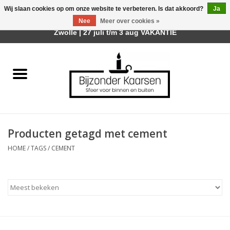
Wij slaan cookies op om onze website te verbeteren. Is dat akkoord?
Ja
Afhalen is mogelijk bij mijn winkel Trotz | Belvederelaan 107
Nee
Meer over cookies »
0 Artikelen - €0,00
Zwolle | 27 juli t/m 3 aug VAKANTIE
Home
Räder Design Stories
Kaarsen
Producten getagd met cement
Geurkaarsen
HOME
/
TAGS
/
CEMENT
Tafelhaarden
Sfeer voor Buiten
Kaarsenhouders