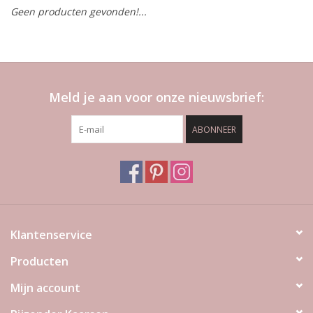
Geen producten gevonden!...
LED Kaarsen
Kaarsen accessoires
Meld je aan voor onze nieuwsbrief:
Relatiegeschenken & Bedankjes
ABONNEER
Huisparfums
Sale
Blog
Klantenservice
Producten
Merken
Mijn account