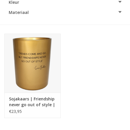
Kleur
LED Kaarsen
Materiaal
Kaarsen accessoires
Relatiegeschenken & Bedankjes
Huisparfums
Sale
Blog
Sojakaars | Friendship
never go out of style |
Merken
Carrie Bradshaw | My
€23,95
Flame