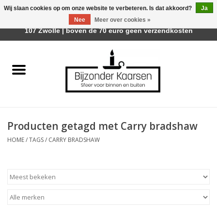
Wij slaan cookies op om onze website te verbeteren. Is dat akkoord?
Ja
Afhalen is mogelijk bij Trotz Woon & Cadeau | Belvederelaan
Nee
Meer over cookies »
0 Artikelen - €0,00
107 Zwolle | boven de 70 euro geen verzendkosten
Home
Räder Design Stories
Kaarsen
Producten getagd met Carry bradshaw
Geurkaarsen
HOME
/
TAGS
/
CARRY BRADSHAW
Tafelhaarden
Sfeer voor Buiten
Kaarsenhouders