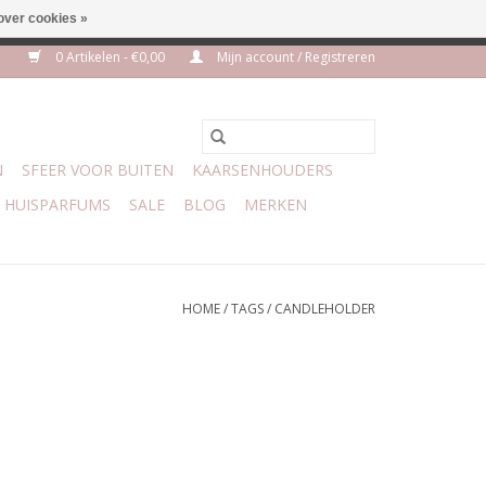
over cookies »
m 3 aug VAKANTIE
0 Artikelen - €0,00
Mijn account / Registreren
N
SFEER VOOR BUITEN
KAARSENHOUDERS
HUISPARFUMS
SALE
BLOG
MERKEN
HOME
/
TAGS
/
CANDLEHOLDER