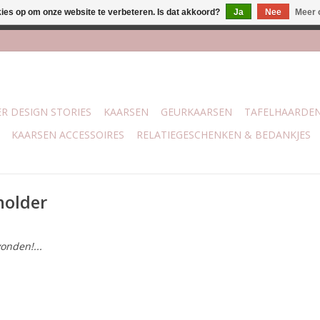
kies op om onze website te verbeteren. Is dat akkoord?
Ja
Nee
Meer 
lijk bij mijn winkel Trotz | Belvederelaan 107 Zwolle | 27 juli t/
R DESIGN STORIES
KAARSEN
GEURKAARSEN
TAFELHAARDE
KAARSEN ACCESSOIRES
RELATIEGESCHENKEN & BEDANKJES
holder
onden!...