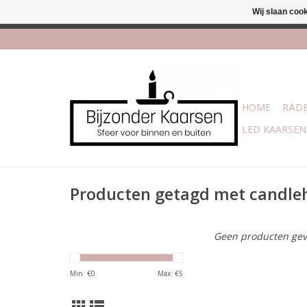
Wij slaan coo
Afhalen is moge
HOME
RÄDE
LED KAARSEN
Producten getagd met candle
Geen producten gev
Min: €
0
Max: €
5