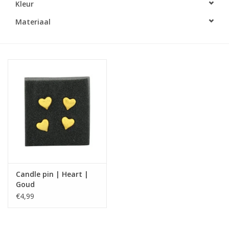
Kleur
LED Kaarsen
Materiaal
Kaarsen accessoires
Relatiegeschenken & Bedankjes
Huisparfums
Sale
Blog
Candle pin | Heart |
Goud
Merken
€4,99