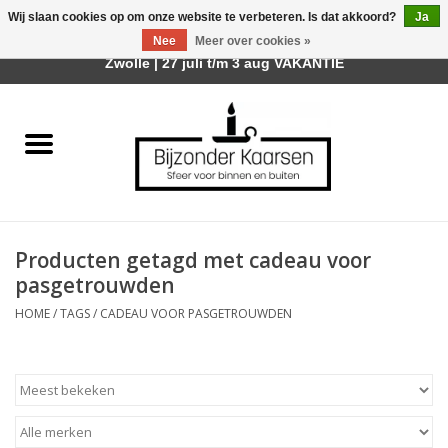
Wij slaan cookies op om onze website te verbeteren. Is dat akkoord?
Ja
Afhalen is mogelijk bij mijn winkel Trotz | Belvederelaan 107
Nee
Meer over cookies »
0 Artikelen - €0,00
Zwolle | 27 juli t/m 3 aug VAKANTIE
Home
Räder Design Stories
Kaarsen
Producten getagd met cadeau voor
Geurkaarsen
pasgetrouwden
HOME
/
TAGS
/
CADEAU VOOR PASGETROUWDEN
Tafelhaarden
Sfeer voor Buiten
Kaarsenhouders