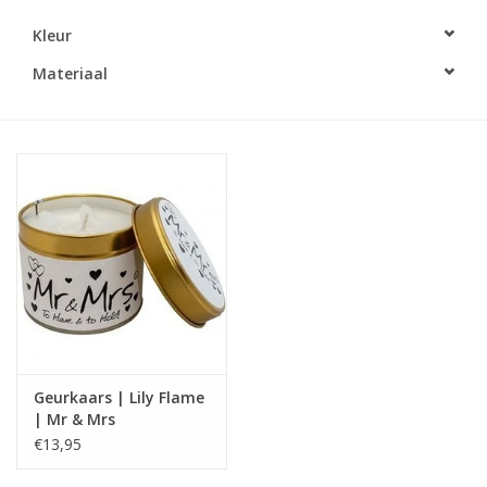
Kleur
LED Kaarsen
Materiaal
Kaarsen accessoires
Relatiegeschenken & Bedankjes
Huisparfums
Sale
Blog
Geurkaars | Lily Flame
Merken
| Mr & Mrs
€13,95