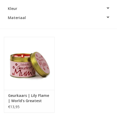
Kleur
LED Kaarsen
Materiaal
Kaarsen accessoires
Relatiegeschenken & Bedankjes
Huisparfums
Sale
Blog
Geurkaars | Lily Flame
Merken
| World's Greatest
Mum
€13,95