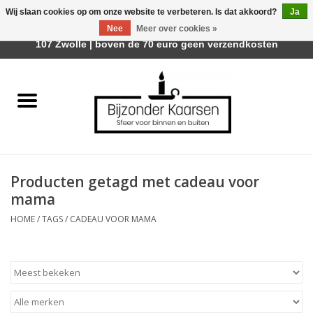
Wij slaan cookies op om onze website te verbeteren. Is dat akkoord?
Ja
Afhalen is mogelijk bij Trotz Woon & Cadeau | Belvederelaan
Nee
Meer over cookies »
0 Artikelen - €0,00
107 Zwolle | boven de 70 euro geen verzendkosten
Home
Räder Design Stories
Kaarsen
Producten getagd met cadeau voor
Geurkaarsen
mama
HOME
/
TAGS
/
CADEAU VOOR MAMA
Tafelhaarden
Sfeer voor Buiten
Kaarsenhouders