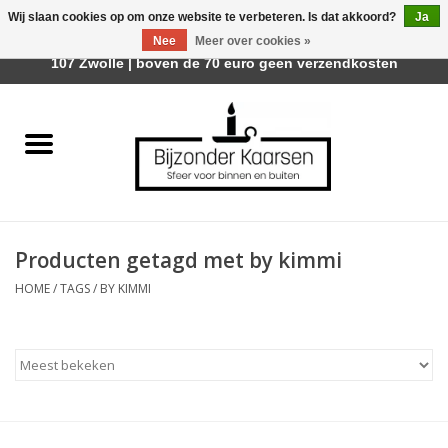
Wij slaan cookies op om onze website te verbeteren. Is dat akkoord?
Ja
Afhalen is mogelijk bij Trotz Woon & Cadeau | Belvederelaan
Nee
Meer over cookies »
0 Artikelen - €0,00
107 Zwolle | boven de 70 euro geen verzendkosten
Home
Räder Design Stories
Kaarsen
Producten getagd met by kimmi
Geurkaarsen
HOME
/
TAGS
/
BY KIMMI
Tafelhaarden
Sfeer voor Buiten
Kaarsenhouders