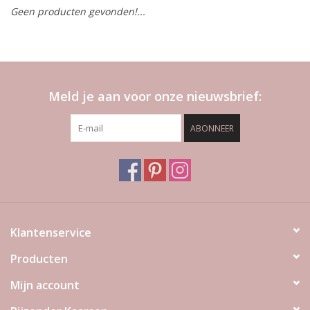
Geen producten gevonden!...
LED Kaarsen
Kaarsen accessoires
Meld je aan voor onze nieuwsbrief:
Relatiegeschenken & Bedankjes
ABONNEER
Huisparfums
Sale
Blog
Klantenservice
Producten
Merken
Mijn account