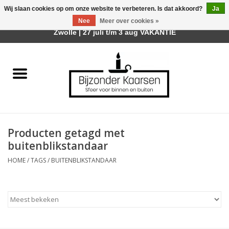
Wij slaan cookies op om onze website te verbeteren. Is dat akkoord?
Ja
Afhalen is mogelijk bij mijn winkel Trotz | Belvederelaan 107
Nee
Meer over cookies »
0 Artikelen - €0,00
Zwolle | 27 juli t/m 3 aug VAKANTIE
Home
Räder Design Stories
Kaarsen
Producten getagd met
Geurkaarsen
buitenblikstandaar
HOME
/
TAGS
/
BUITENBLIKSTANDAAR
Tafelhaarden
Sfeer voor Buiten
Kaarsenhouders