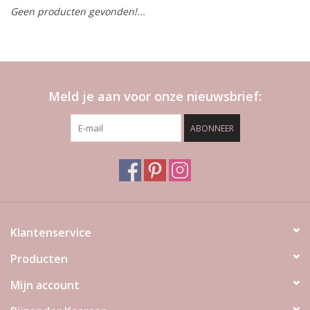
Geen producten gevonden!...
LED Kaarsen
Kaarsen accessoires
Meld je aan voor onze nieuwsbrief:
Relatiegeschenken & Bedankjes
ABONNEER
Huisparfums
Sale
Blog
Klantenservice
Producten
Merken
Mijn account