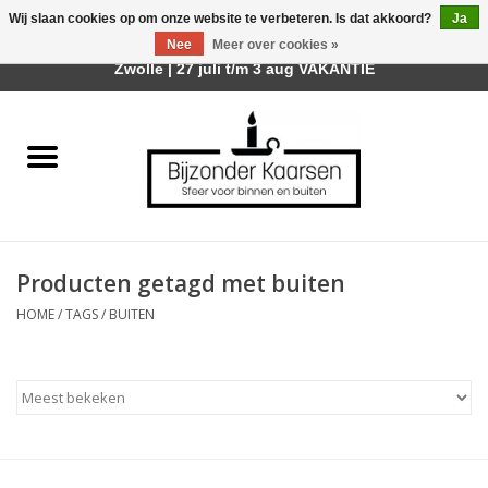
Wij slaan cookies op om onze website te verbeteren. Is dat akkoord?
Ja
Afhalen is mogelijk bij mijn winkel Trotz | Belvederelaan 107
Nee
Meer over cookies »
0 Artikelen - €0,00
Zwolle | 27 juli t/m 3 aug VAKANTIE
Home
Räder Design Stories
Kaarsen
Producten getagd met buiten
Geurkaarsen
HOME
/
TAGS
/
BUITEN
Tafelhaarden
Sfeer voor Buiten
Kaarsenhouders