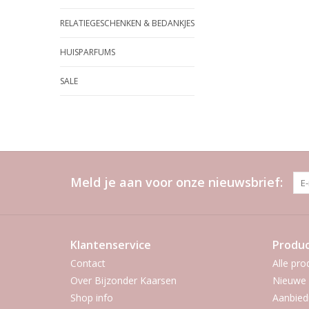
RELATIEGESCHENKEN & BEDANKJES
HUISPARFUMS
SALE
Meld je aan voor onze nieuwsbrief:
Klantenservice
Produ
Contact
Alle pro
Over Bijzonder Kaarsen
Nieuwe 
Shop info
Aanbied