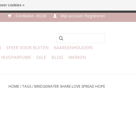
over cookies »
m 3 aug VAKANTIE
0 Artikelen - €0,00
Mijn account / Registreren
N
SFEER VOOR BUITEN
KAARSENHOUDERS
HUISPARFUMS
SALE
BLOG
MERKEN
HOME
/
TAGS
/
BRIDGEWATER SHARE LOVE SPREAD HOPE