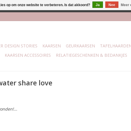
kies op om onze website te verbeteren. Is dat akkoord?
Ja
Nee
Meer 
lijk bij mijn winkel Trotz | Belvederelaan 107 Zwolle | 27 juli t/
R DESIGN STORIES
KAARSEN
GEURKAARSEN
TAFELHAARDE
KAARSEN ACCESSOIRES
RELATIEGESCHENKEN & BEDANKJES
ater share love
onden!...