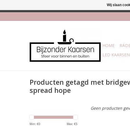
Wij slaan coo
Afhalen is moge
HOME
RÄDE
LED KAARSEN
Producten getagd met bridgew
spread hope
Geen producten gev
Min: €
0
Max: €
5