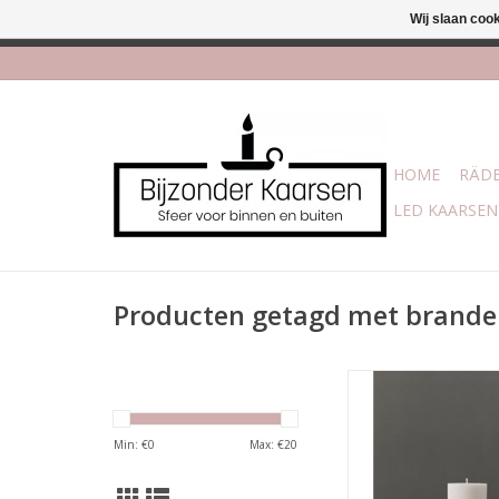
Wij slaan coo
Afhalen is moge
HOME
RÄDE
LED KAARSEN
Producten getagd met brande
Handgemaakte kaa
natuurlijke plantaar
Min: €
0
Max: €
20