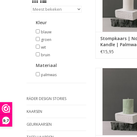
Kleur
blauw
Stompkaars | No
groen
Kandle | Palmwa
wit
Svaneke
€15,95
bruin
Materiaal
Handgemaakte kaa
palmwas
natuurlijke plantaar
RÄDER DESIGN STORIES
KAARSEN
9,7
GEURKAARSEN