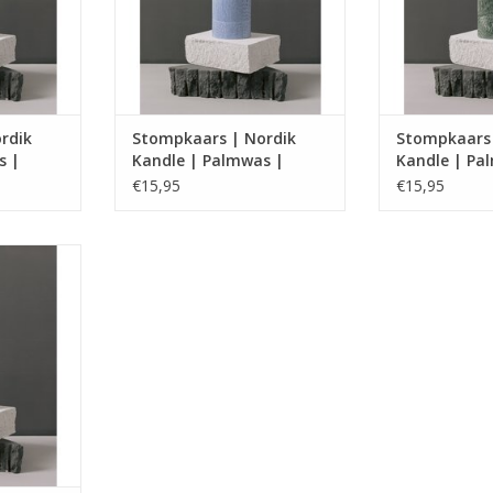
rdik
Stompkaars | Nordik
Stompkaars 
s |
Kandle | Palmwas |
Kandle | Pa
Skagen
€15,95
€15,95
rsen van
dige was.