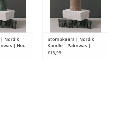
| Nordik
Stompkaars | Nordik
lmwas | Hou
Kandle | Palmwas |
Sonderho
€15,95