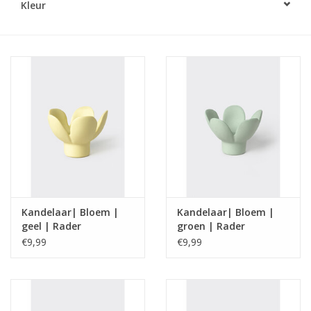
Kleur
LED Kaarsen
Kaarsen accessoires
Relatiegeschenken & Bedankjes
Huisparfums
Sale
Kandelaar| Bloem |
Kandelaar| Bloem |
Blog
geel | Rader
groen | Rader
€9,99
€9,99
Merken