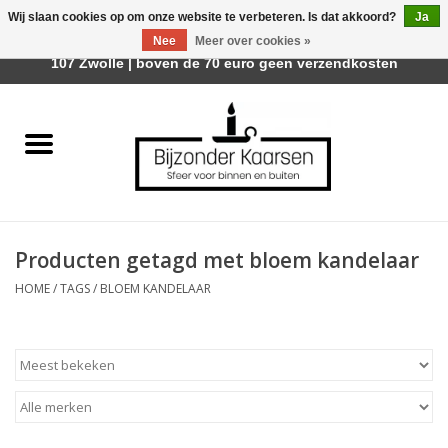
Wij slaan cookies op om onze website te verbeteren. Is dat akkoord?
Ja
Afhalen is mogelijk bij Trotz Woon & Cadeau | Belvederelaan
Nee
Meer over cookies »
0 Artikelen - €0,00
107 Zwolle | boven de 70 euro geen verzendkosten
Home
Räder Design Stories
Kaarsen
Producten getagd met bloem kandelaar
Geurkaarsen
HOME
/
TAGS
/
BLOEM KANDELAAR
Tafelhaarden
Sfeer voor Buiten
Kaarsenhouders