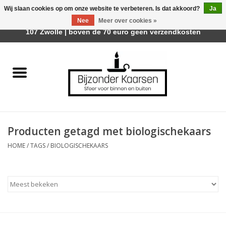
Wij slaan cookies op om onze website te verbeteren. Is dat akkoord?
Ja
Afhalen is mogelijk bij Trotz Woon & Cadeau | Belvederelaan
Nee
Meer over cookies »
0 Artikelen - €0,00
107 Zwolle | boven de 70 euro geen verzendkosten
Home
Räder Design Stories
Kaarsen
Producten getagd met biologischekaars
Geurkaarsen
HOME
/
TAGS
/
BIOLOGISCHEKAARS
Tafelhaarden
Sfeer voor Buiten
Kaarsenhouders