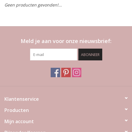
Geen producten gevonden!...
LED Kaarsen
Kaarsen accessoires
Meld je aan voor onze nieuwsbrief:
Relatiegeschenken & Bedankjes
ABONNEER
Huisparfums
Sale
Blog
Klantenservice
Producten
Merken
Mijn account