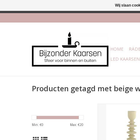
Wij slaan coo
Afhalen is mogelijk bi
HOME
RÄDE
LED KAARSEN
Producten getagd met beige 
Materiaal: me
Afmetingen: 16 x
Let op: deze kandelaa
Min: €
0
Max: €
20
geschikt voor de S
kaarsen van Home 