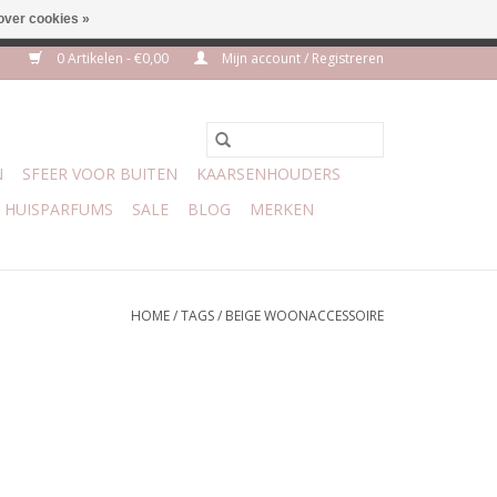
over cookies »
euro geen verzendkosten
0 Artikelen - €0,00
Mijn account / Registreren
N
SFEER VOOR BUITEN
KAARSENHOUDERS
HUISPARFUMS
SALE
BLOG
MERKEN
HOME
/
TAGS
/
BEIGE WOONACCESSOIRE