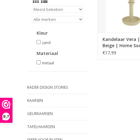
TOEVOEGEN AAN WI
Kleur
Kandelaar Vera |
zand
Beige | Home Soc
€17,99
Materiaal
metaal
RÄDER DESIGN STORIES
KAARSEN
GEURKAARSEN
9,7
TAFELHAARDEN
SFEER VOOR BUITEN