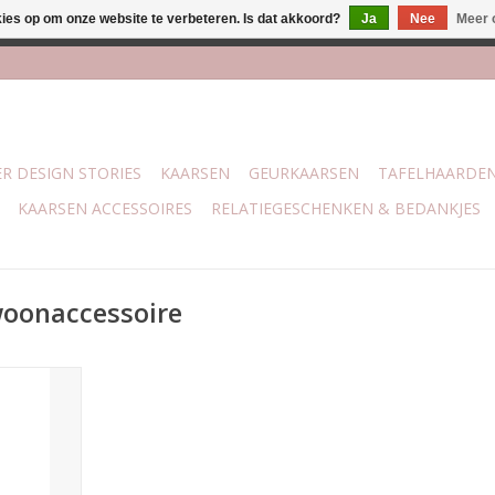
kies op om onze website te verbeteren. Is dat akkoord?
Ja
Nee
Meer 
j Trotz Woon & Cadeau | Belvederelaan 107 Zwolle | boven de 70 
R DESIGN STORIES
KAARSEN
GEURKAARSEN
TAFELHAARDE
KAARSEN ACCESSOIRES
RELATIEGESCHENKEN & BEDANKJES
woonaccessoire
taal
 7 x 7
r is alleen
/L diner
Society.