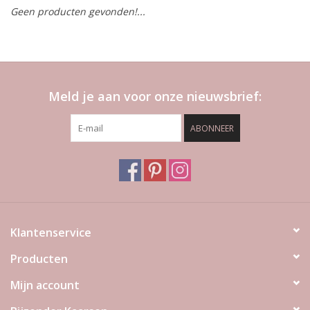
Geen producten gevonden!...
LED Kaarsen
Kaarsen accessoires
Meld je aan voor onze nieuwsbrief:
Relatiegeschenken & Bedankjes
ABONNEER
Huisparfums
Sale
Blog
Klantenservice
Producten
Merken
Mijn account