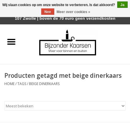
Wij slaan cookies op om onze website te verbeteren. Is dat akkoord?
Ja
Afhalen is mogelijk bij Trotz Woon & Cadeau | Belvederelaan
Nee
Meer over cookies »
0 Artikelen - €0,00
107 Zwolle | boven de 70 euro geen verzendkosten
Home
Räder Design Stories
Kaarsen
Producten getagd met beige dinerkaars
Geurkaarsen
HOME
/
TAGS
/
BEIGE DINERKAARS
Tafelhaarden
Sfeer voor Buiten
Kaarsenhouders