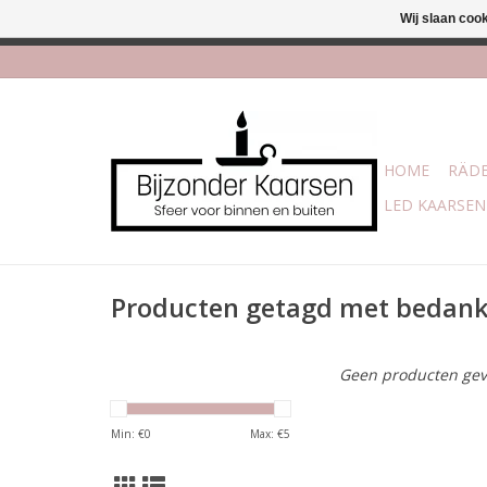
Wij slaan coo
Afhalen is moge
HOME
RÄDE
LED KAARSEN
Producten getagd met bedank
Geen producten gev
Min: €
0
Max: €
5