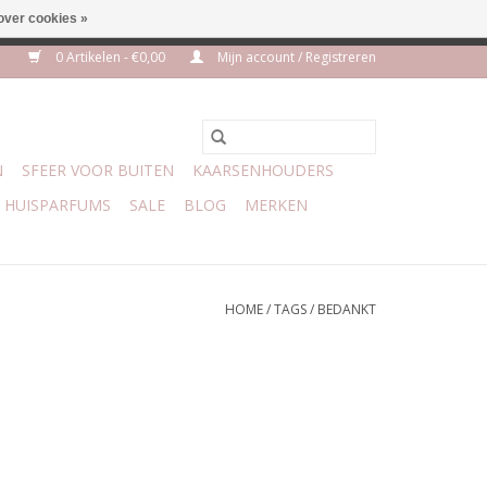
over cookies »
m 3 aug VAKANTIE
0 Artikelen - €0,00
Mijn account / Registreren
N
SFEER VOOR BUITEN
KAARSENHOUDERS
HUISPARFUMS
SALE
BLOG
MERKEN
HOME
/
TAGS
/
BEDANKT