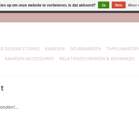
kies op om onze website te verbeteren. Is dat akkoord?
Ja
Nee
Meer 
lijk bij mijn winkel Trotz | Belvederelaan 107 Zwolle | 27 juli t/
R DESIGN STORIES
KAARSEN
GEURKAARSEN
TAFELHAARDE
KAARSEN ACCESSOIRES
RELATIEGESCHENKEN & BEDANKJES
t
onden!...