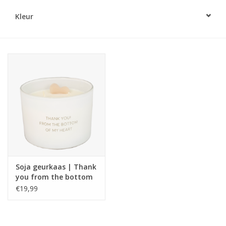
Kleur
LED Kaarsen
Kaarsen accessoires
Relatiegeschenken & Bedankjes
Huisparfums
Sale
Blog
Soja geurkaas | Thank
you from the bottom
of my heart | Fresh
€19,99
Merken
Cotton