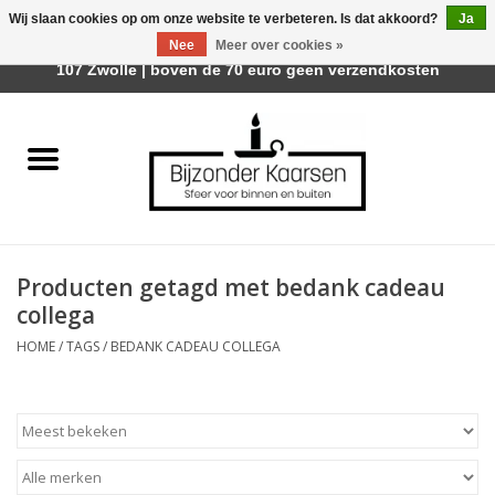
Wij slaan cookies op om onze website te verbeteren. Is dat akkoord?
Ja
Afhalen is mogelijk bij Trotz Woon & Cadeau | Belvederelaan
Nee
Meer over cookies »
0 Artikelen - €0,00
107 Zwolle | boven de 70 euro geen verzendkosten
Home
Räder Design Stories
Kaarsen
Producten getagd met bedank cadeau
Geurkaarsen
collega
HOME
/
TAGS
/
BEDANK CADEAU COLLEGA
Tafelhaarden
Sfeer voor Buiten
Kaarsenhouders