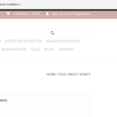
over cookies »
euro geen verzendkosten
0 Artikelen - €0,00
Mijn account / Registreren
N
SFEER VOOR BUITEN
KAARSENHOUDERS
HUISPARFUMS
SALE
BLOG
MERKEN
HOME
/
TAGS
/
BEAUT SCENTS
ents