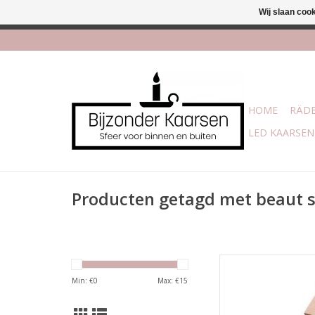
Wij slaan coo
Afhalen is mogelijk bi
HOME
RÄDE
LED KAARSEN
Producten getagd met beaut 
Handgemaakte kaar
ze
Min: €
0
Max: €
15
Afmeting 7,5 c