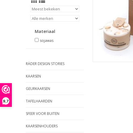
Brandd
Afmeting 7,5 c
TOEVOEGEN
Materiaal
sojawas
RÄDER DESIGN STORIES
KAARSEN
GEURKAARSEN
TAFELHAARDEN
9,7
SFEER VOOR BUITEN
KAARSENHOUDERS