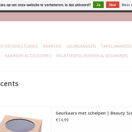
kies op om onze website te verbeteren. Is dat akkoord?
Ja
Nee
Meer 
j Trotz Woon & Cadeau | Belvederelaan 107 Zwolle | boven de 70 
R DESIGN STORIES
KAARSEN
GEURKAARSEN
TAFELHAARDE
KAARSEN ACCESSOIRES
RELATIEGESCHENKEN & BEDANKJES
scents
s van sojawas, geurolie,
Geurkaars met schelpen | Beauty Sc
eschelpen.
€14,99
m diameter, 5 cm hoog