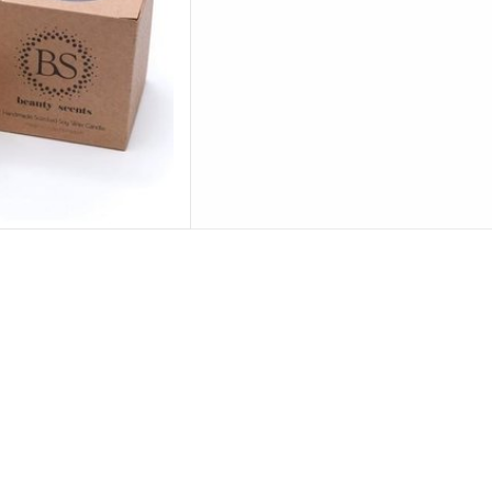
uur tot 25 uur
m doorsnede, 5 cm hoog
 AAN WINKELWAGEN