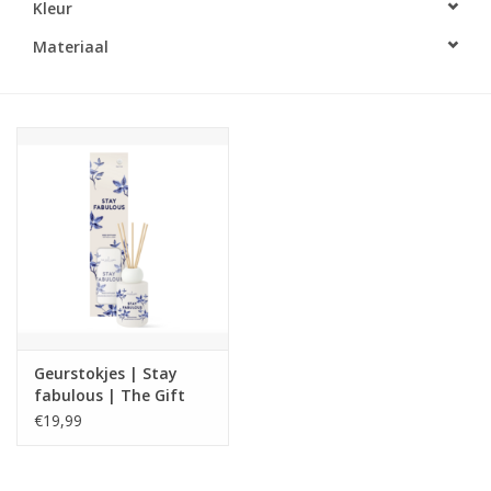
Kleur
LED Kaarsen
Materiaal
Kaarsen accessoires
Relatiegeschenken & Bedankjes
Huisparfums
Sale
Blog
Geurstokjes | Stay
fabulous | The Gift
Merken
Label
€19,99