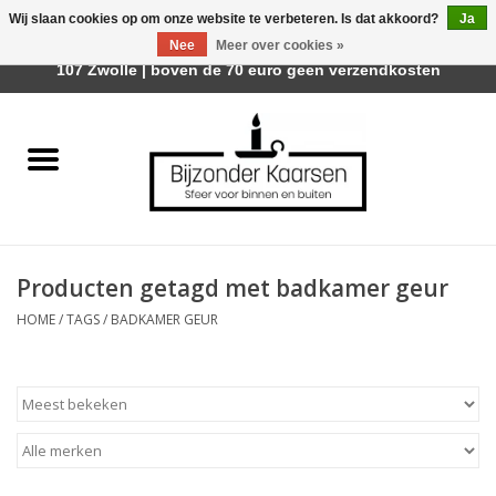
Wij slaan cookies op om onze website te verbeteren. Is dat akkoord?
Ja
Afhalen is mogelijk bij Trotz Woon & Cadeau | Belvederelaan
Nee
Meer over cookies »
0 Artikelen - €0,00
107 Zwolle | boven de 70 euro geen verzendkosten
Home
Räder Design Stories
Kaarsen
Producten getagd met badkamer geur
Geurkaarsen
HOME
/
TAGS
/
BADKAMER GEUR
Tafelhaarden
Sfeer voor Buiten
Kaarsenhouders