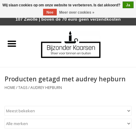
Wij slaan cookies op om onze website te verbeteren. Is dat akkoord?
Ja
Afhalen is mogelijk bij Trotz Woon & Cadeau | Belvederelaan
Nee
Meer over cookies »
0 Artikelen - €0,00
107 Zwolle | boven de 70 euro geen verzendkosten
Home
Räder Design Stories
Kaarsen
Producten getagd met audrey hepburn
Geurkaarsen
HOME
/
TAGS
/
AUDREY HEPBURN
Tafelhaarden
Sfeer voor Buiten
Kaarsenhouders