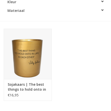
Kleur
LED Kaarsen
Materiaal
Kaarsen accessoires
Relatiegeschenken & Bedankjes
Huisparfums
Sale
Blog
Sojakaars | The best
things to hold onto in
Merken
life is each other |
€16,95
Audrey Hepburn | My
Flame