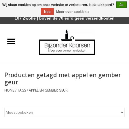
Wij slaan cookies op om onze website te verbeteren. Is dat akkoord?
Ja
Afhalen is mogelijk bij Trotz Woon & Cadeau | Belvederelaan
Nee
Meer over cookies »
0 Artikelen - €0,00
107 Zwolle | boven de 70 euro geen verzendkosten
Home
Räder Design Stories
Kaarsen
Producten getagd met appel en gember
Geurkaarsen
geur
HOME
/
TAGS
/
APPEL EN GEMBER GEUR
Tafelhaarden
Sfeer voor Buiten
Kaarsenhouders