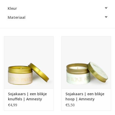
Kleur
LED Kaarsen
Materiaal
Kaarsen accessoires
Relatiegeschenken & Bedankjes
Huisparfums
Sale
Blog
Sojakaars | een blikje
Sojakaars | een blikje
Merken
knuffels | Amnesty
hoop | Amnesty
€4,99
€5,50