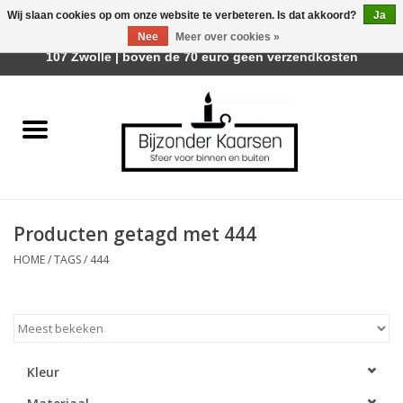
Wij slaan cookies op om onze website te verbeteren. Is dat akkoord?
Ja
Afhalen is mogelijk bij Trotz Woon & Cadeau | Belvederelaan
Nee
Meer over cookies »
0 Artikelen - €0,00
107 Zwolle | boven de 70 euro geen verzendkosten
Home
Räder Design Stories
Kaarsen
Producten getagd met 444
Geurkaarsen
HOME
/
TAGS
/
444
Tafelhaarden
Sfeer voor Buiten
Kleur
Kaarsenhouders