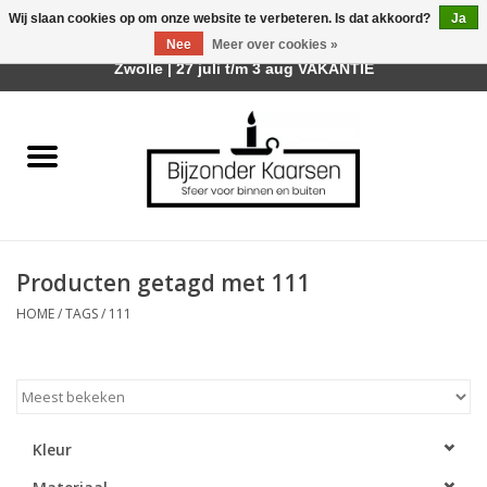
Wij slaan cookies op om onze website te verbeteren. Is dat akkoord?
Ja
Afhalen is mogelijk bij mijn winkel Trotz | Belvederelaan 107
Nee
Meer over cookies »
0 Artikelen - €0,00
Zwolle | 27 juli t/m 3 aug VAKANTIE
Home
Räder Design Stories
Kaarsen
Producten getagd met 111
Geurkaarsen
HOME
/
TAGS
/
111
Tafelhaarden
Sfeer voor Buiten
Kleur
Kaarsenhouders