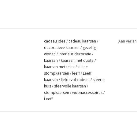
cadeau idee
/
cadeau kaarsen
/
Aan verlan
decoratieve kaarsen
/
gezellig
wonen
/
interieur decoratie
/
kaarsen
/
kaarsen met quote
/
kaarsen met tekst
/
kleine
stompkaarsen
/
leeff
/
Leeff
kaarsen
/
liefdevol cadeau
/
sfeer in
huis
/
sfeervolle kaarsen
/
stompkaarsen
/
woonaccessoires
/
Leeff