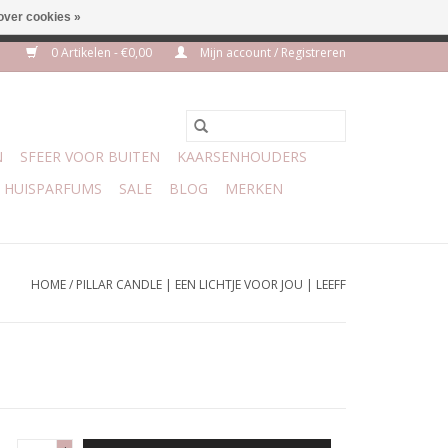
over cookies »
euro geen verzendkosten
0 Artikelen - €0,00
Mijn account / Registreren
N
SFEER VOOR BUITEN
KAARSENHOUDERS
HUISPARFUMS
SALE
BLOG
MERKEN
HOME
/
PILLAR CANDLE | EEN LICHTJE VOOR JOU | LEEFF