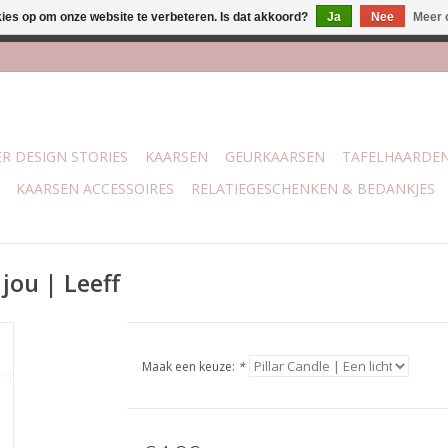
kies op om onze website te verbeteren. Is dat akkoord?
Ja
Nee
Meer 
j Trotz Woon & Cadeau | Belvederelaan 107 Zwolle | boven de 70 
R DESIGN STORIES
KAARSEN
GEURKAARSEN
TAFELHAARDE
KAARSEN ACCESSOIRES
RELATIEGESCHENKEN & BEDANKJES
 jou | Leeff
Maak een keuze:
*