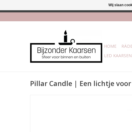
Wij slaan coo
Afhalen is mogelijk bi
HOME
RÄDE
LED KAARSEN
Pillar Candle | Een lichtje voor