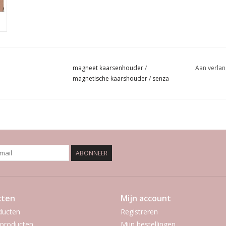
magneet kaarsenhouder
/
Aan verlan
magnetische kaarshouder
/
senza
ABONNEER
cten
Mijn account
ducten
Registreren
producten
Mijn bestellingen