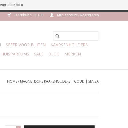
over cookies »
euro geen verzendkosten
0 Artikelen - €0,00
Mijn account / Registreren
N
SFEER VOOR BUITEN
KAARSENHOUDERS
HUISPARFUMS
SALE
BLOG
MERKEN
HOME
/
MAGNETISCHE KAARSHOUDERS | GOUD | SENZA