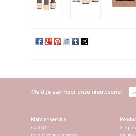
Meld je aan voor onze nieuwsbrief:
Klantenservice
Produ
Contact
Alle pro
Over Bijzonder Kaarsen
Nieuwe 