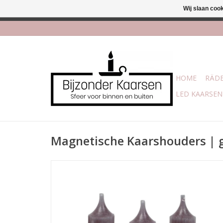
Wij slaan coo
Afhalen is mogelijk bi
HOME
RÄDE
LED KAARSEN
Magnetische Kaarshouders | 