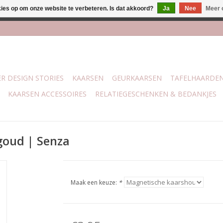
kies op om onze website te verbeteren. Is dat akkoord?
Ja
Nee
Meer 
j Trotz Woon & Cadeau | Belvederelaan 107 Zwolle | boven de 70 
R DESIGN STORIES
KAARSEN
GEURKAARSEN
TAFELHAARDE
KAARSEN ACCESSOIRES
RELATIEGESCHENKEN & BEDANKJES
goud | Senza
Maak een keuze:
*