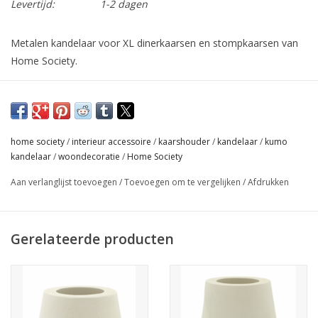
Levertijd:
1-2 dagen
Metalen kandelaar voor XL dinerkaarsen en stompkaarsen van
Home Society.
Ook verkrijgbaar in het wit.
In de maten S en L.
Let op: Alleen geschikt voor XL dinerkaarsen en stompkaarsen
home society
/
interieur accessoire
/
kaarshouder
/
kandelaar
/
kumo
van Home Society.
kandelaar
/
woondecoratie
/
Home Society
Afmeting:
Aan verlanglijst toevoegen
/
Toevoegen om te vergelijken
/
Afdrukken
S = 7 x 7 x 7
L = 9 x 7,5 x 7,5
Gerelateerde producten