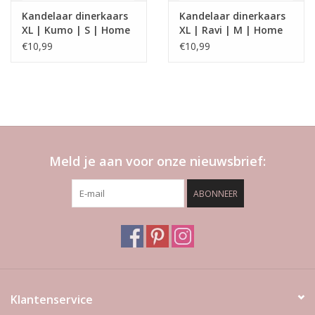
Kandelaar dinerkaars
Kandelaar dinerkaars
XL | Kumo | S | Home
XL | Ravi | M | Home
Society
Society
€10,99
€10,99
Meld je aan voor onze nieuwsbrief:
ABONNEER
Klantenservice