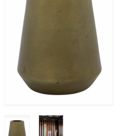
LED Kaarsen
Kaarsen accessoires
Relatiegeschenken & Bedankjes
Huisparfums
Sale
Blog
Merken