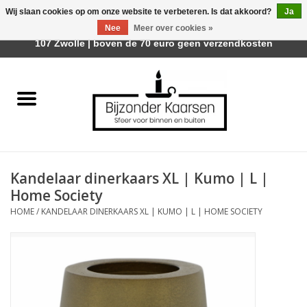
Wij slaan cookies op om onze website te verbeteren. Is dat akkoord?
Ja
Afhalen is mogelijk bij Trotz Woon & Cadeau | Belvederelaan
Nee
Meer over cookies »
0 Artikelen - €0,00
107 Zwolle | boven de 70 euro geen verzendkosten
Home
Räder Design Stories
Kaarsen
Kandelaar dinerkaars XL | Kumo | L |
Geurkaarsen
Home Society
HOME
/
KANDELAAR DINERKAARS XL | KUMO | L | HOME SOCIETY
Tafelhaarden
Sfeer voor Buiten
Kaarsenhouders