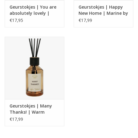
Geurstokjes | You are
Geurstokjes | Happy
absolutely lovely |
New Home | Marine by
Citrus Verbena| My
night| My flame
€17,95
€17,99
flame
Geurstokjes | Many
Thanks! | Warm
Patchouli | My flame
€17,99