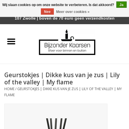
Wij slaan cookies op om onze website te verbeteren. Is dat akkoord?
Ja
Afhalen is mogelijk bij Trotz Woon & Cadeau | Belvederelaan
Nee
Meer over cookies »
0 Artikelen - €0,00
107 Zwolle | boven de 70 euro geen verzendkosten
Home
Räder Design Stories
Kaarsen
Geurstokjes | Dikke kus van je zus | Lily
Geurkaarsen
of the valley | My flame
HOME
/
GEURSTOKJES | DIKKE KUS VAN JE ZUS | LILY OF THE VALLEY | MY
Tafelhaarden
FLAME
Sfeer voor Buiten
Kaarsenhouders