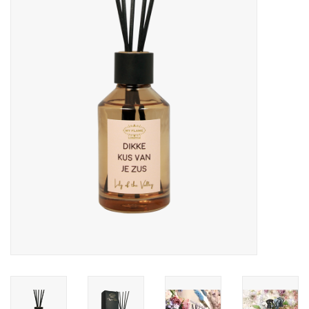
LED Kaarsen
Kaarsen accessoires
Relatiegeschenken & Bedankjes
Huisparfums
Sale
Blog
Merken