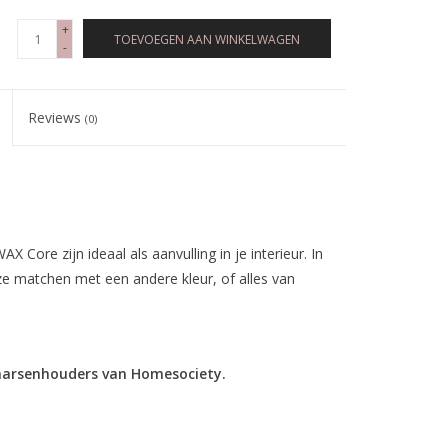
+
TOEVOEGEN AAN WINKELWAGEN
-
Reviews
(0)
 Core zijn ideaal als aanvulling in je interieur. In
ze matchen met een andere kleur, of alles van
kaarsenhouders van Homesociety.