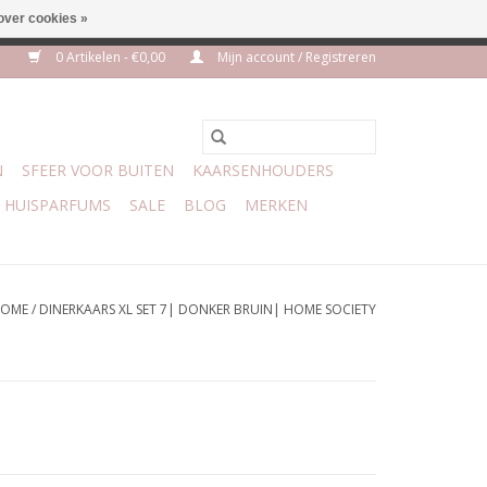
over cookies »
m 3 aug VAKANTIE
0 Artikelen - €0,00
Mijn account / Registreren
N
SFEER VOOR BUITEN
KAARSENHOUDERS
HUISPARFUMS
SALE
BLOG
MERKEN
OME
/
DINERKAARS XL SET 7| DONKER BRUIN| HOME SOCIETY