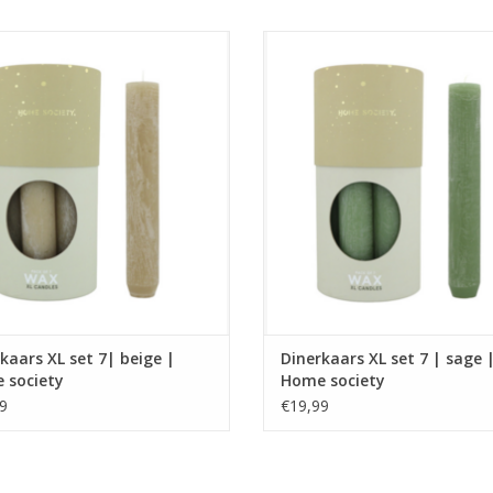
erkaarsen uit de nieuwe WAX candle
XL dinerkaarsen uit de nieuwe WAX
e collection van Home society.
Core collection van Home soci
krijgbaar in meerdere kleuren.
Verkrijgbaar in meerdere kleu
Afmeting: 3,4 x 3,4 x 21
Afmeting: 3,4 x 3,4 x 21
EVOEGEN AAN WINKELWAGEN
TOEVOEGEN AAN WINKELWA
kaars XL set 7| beige |
Dinerkaars XL set 7 | sage 
 society
Home society
9
€19,99