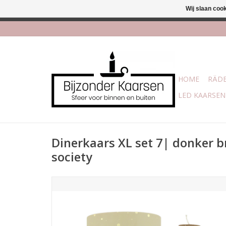
Wij slaan coo
Afhalen is moge
HOME
RÄDE
LED KAARSEN
Dinerkaars XL set 7| donker 
society