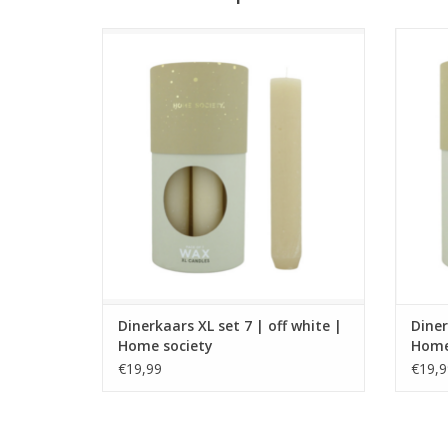
XL dinerkaarsen uit de nieuwe WAX candle
XL din
Core collection van Home society.
Cor
Verkrijgbaar in meerdere kleuren.
Ver
Afmeting: 3,4 x 3,4 x 21
TOEVOEGEN AAN WINKELWAGEN
TO
Dinerkaars XL set 7 | off white |
Diner
Home society
Home
€19,99
€19,9