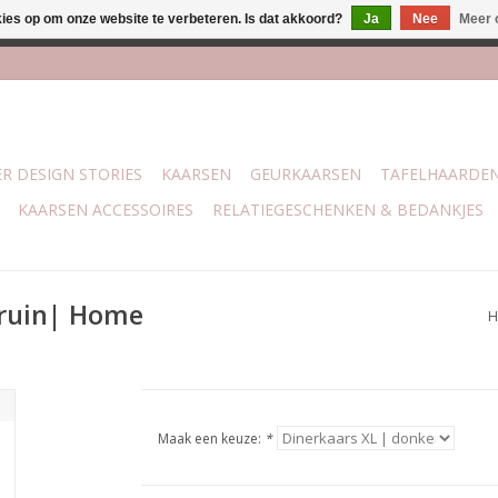
kies op om onze website te verbeteren. Is dat akkoord?
Ja
Nee
Meer 
lijk bij mijn winkel Trotz | Belvederelaan 107 Zwolle | 27 juli t/
R DESIGN STORIES
KAARSEN
GEURKAARSEN
TAFELHAARDE
KAARSEN ACCESSOIRES
RELATIEGESCHENKEN & BEDANKJES
bruin| Home
H
Maak een keuze:
*