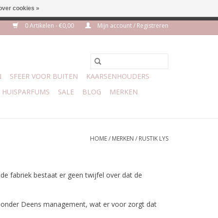
over cookies »
m 3 aug VAKANTIE
0 Artikelen - €0,00
Mijn account / Registreren
N
SFEER VOOR BUITEN
KAARSENHOUDERS
HUISPARFUMS
SALE
BLOG
MERKEN
HOME
/
MERKEN
/
RUSTIK LYS
e fabriek bestaat er geen twijfel over dat de
iek onder Deens management, wat er voor zorgt dat