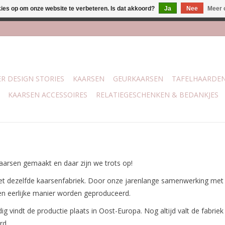
kies op om onze website te verbeteren. Is dat akkoord?
Ja
Nee
Meer 
lijk bij mijn winkel Trotz | Belvederelaan 107 Zwolle | 27 juli t/
R DESIGN STORIES
KAARSEN
GEURKAARSEN
TAFELHAARDE
KAARSEN ACCESSOIRES
RELATIEGESCHENKEN & BEDANKJES
arsen gemaakt en daar zijn we trots op!
met dezelfde kaarsenfabriek. Door onze jarenlange samenwerking met d
een eerlijke manier worden geproduceerd.
g vindt de productie plaats in Oost-Europa. Nog altijd valt de fabr
rd.