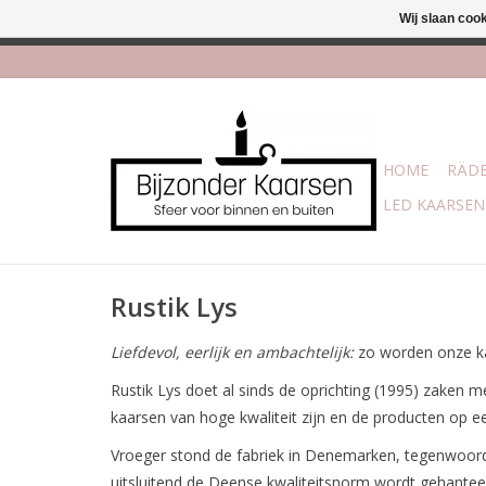
Wij slaan coo
Afhalen is moge
HOME
RÄDE
LED KAARSEN
Rustik Lys
Liefdevol, eerlijk en ambachtelijk:
zo worden onze ka
Rustik Lys doet al sinds de oprichting (1995) zaken 
kaarsen van hoge kwaliteit zijn en de producten op 
Vroeger stond de fabriek in Denemarken, tegenwoordi
uitsluitend de Deense kwaliteitsnorm wordt gehantee