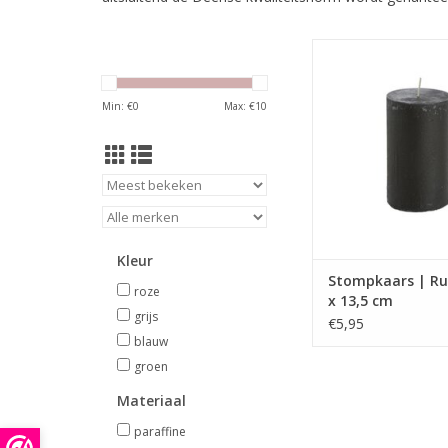
Mooie rustieke kaars 
60 uur, kleur Brique, 
TOEVOEGEN AAN WI
Min: €
0
Max: €
10
Kleur
Stompkaars | Rus
roze
x 13,5 cm
grijs
€5,95
blauw
groen
Materiaal
paraffine