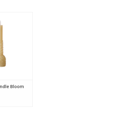
ture candle met
emen.
andle Bloom