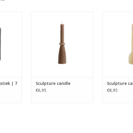
, brandtijd
Elegante sculpture candle,
Elegante sculp
7 x 13,5 cm
blo
Brandtijd :14 uurs
NKELWAGEN
tiek | 7
Sculpture candle
Sculpture c
€6,95
€8,95