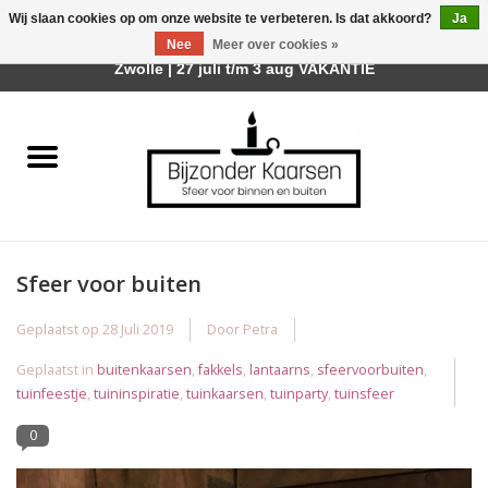
Wij slaan cookies op om onze website te verbeteren. Is dat akkoord?
Ja
Afhalen is mogelijk bij mijn winkel Trotz | Belvederelaan 107
Nee
Meer over cookies »
0 Artikelen - €0,00
Zwolle | 27 juli t/m 3 aug VAKANTIE
Home
Räder Design Stories
Kaarsen
Sfeer voor buiten
Geurkaarsen
Geplaatst op
28 Juli 2019
Door Petra
Tafelhaarden
Geplaatst in
buitenkaarsen
,
fakkels
,
lantaarns
,
sfeervoorbuiten
,
tuinfeestje
,
tuininspiratie
,
tuinkaarsen
,
tuinparty
,
tuinsfeer
Sfeer voor Buiten
0
Kaarsenhouders