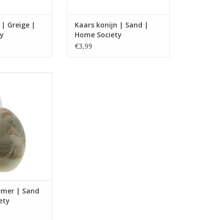
 | Greige |
Kaars konijn | Sand |
DUREN:
BRANDUREN:
y
Home Society
6 uur
Tot 6 uur
€3,99
branduren
Ca. 30 branduren
N WINKELWAGEN
TOEVOEGEN AAN WINKELWAGEN
 van een ei met
 motief
8x8x10,5 cm
branduren
N WINKELWAGEN
rmer | Sand
ety