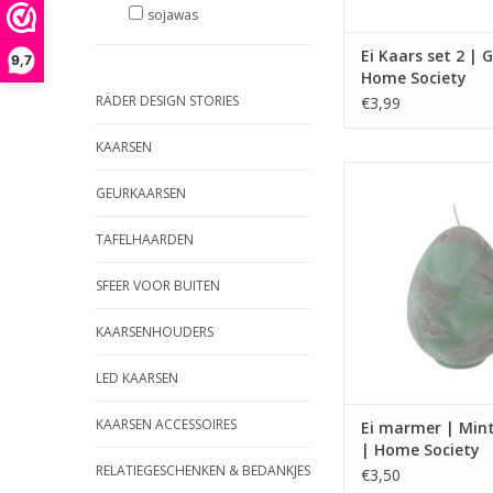
sojawas
6.7 x 5.2 x 5
Ei Kaars set 2 | 
9,7
Home Society
BRANDUREN
RÄDER DESIGN STORIES
€3,99
Tot 5 uur
TOEVOEGEN AAN WI
KAARSEN
Kaars in vorm van e
GEURKAARSEN
marmer moti
Afmeting 8x8x10
TAFELHAARDEN
Ca. 30 brandu
SFEER VOOR BUITEN
TOEVOEGEN AAN WI
KAARSENHOUDERS
LED KAARSEN
KAARSEN ACCESSOIRES
Ei marmer | Min
| Home Society
RELATIEGESCHENKEN & BEDANKJES
€3,50