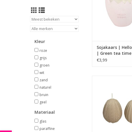
Kleur
Sojakaars | Hello
roze
| Green tea time
grijs
flame
€3,99
groen
wit
Deze kaarsen wor
zand
gebruikt als tafeldecor
naturel
het paasontbijt
bruin
paasbrunch. Ze zijn v
geel
in diverse kleuren e
Materiaal
glas
paraffine
AFMETINGEN (