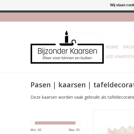
Wij slaan coo
Afhalen is moge
HOME
RÄDE
LED KAARSEN
Pasen | kaarsen | tafeldecora
Deze kaarsen worden vaak gebruikt als tafeldecoratie t
Maat: D.4,5 x H.5 cm
net zo groot als 
Branduren: 6 
Min: €
0
Max: €
5
TOEVOEGEN AAN WI