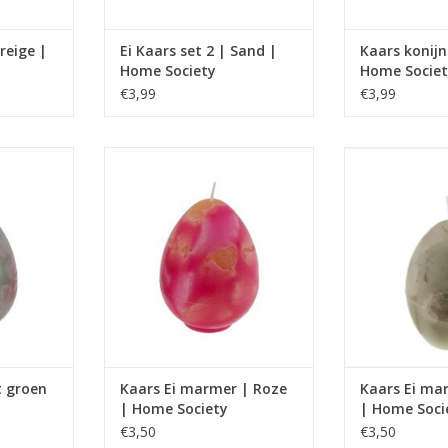
.2
6.7 x 5.2 x 5.2
Greige |
Ei Kaars set 2 | Sand |
Kaars konijn
BRAN
Home Society
Home Societ
:
BRANDUREN:
Tot 
€3,99
€3,99
Tot 5 uur
Ca. 30 
NKELWAGEN
TOEVOEGEN AAN WINKELWAGEN
TOEVOEGEN AA
en ei met
Kaars in vorm van een ei met
Kaars in vorm
ef
marmer motief
marmer
,5 cm
Afmeting 8x8x10,5 cm
Afmeting 
ren
Ca. 30 branduren
Ca. 30 
NKELWAGEN
TOEVOEGEN AAN WINKELWAGEN
TOEVOEGEN AA
t groen
Kaars Ei marmer | Roze
Kaars Ei ma
| Home Society
| Home Soci
€3,50
€3,50