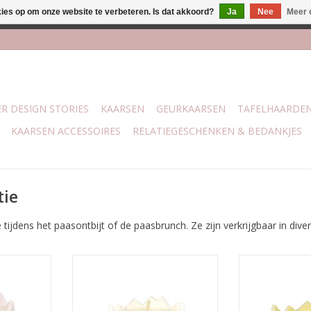
kies op om onze website te verbeteren. Is dat akkoord?
Ja
Nee
Meer 
lijk bij mijn winkel Trotz | Belvederelaan 107 Zwolle | 27 juli t/
R DESIGN STORIES
KAARSEN
GEURKAARSEN
TAFELHAARDE
KAARSEN ACCESSOIRES
RELATIEGESCHENKEN & BEDANKJES
tie
ijdens het paasontbijt of de paasbrunch. Ze zijn verkrijgbaar in divers
 (ongeveer
Maat: D.4,5 x H.5 cm (ongeveer
Maat: D.4,5 x 
een ei)
net zo groot als een ei)
net zo groo
uur
Branduren: 6 uur
Brandur
NKELWAGEN
TOEVOEGEN AAN WINKELWAGEN
TOEVOEGEN AA