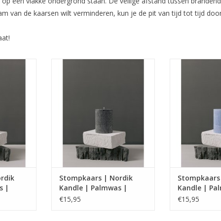
 ze op een vlakke ondergrond staan. De veilige afstand tussen brand
 van de kaarsen wilt verminderen, kun je de pit van tijd tot tijd doo
aat!
rsen van
Handgemaakte kaarsen van
Handgemaakt
dige was.
natuurlijke plantaardige was.
natuurlijke pl
rdik
Stompkaars | Nordik
Stompkaars 
s |
Kandle | Palmwas |
Kandle | Pa
Saltum
Skagen
€15,95
€15,95