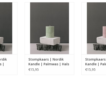
rsen van
Handgemaakte kaarsen van
Handgemaakt
dige was.
natuurlijke plantaardige was.
natuurlijke pl
rdik
Stompkaars | Nordik
Stompkaars 
s |
Kandle | Palmwas | Hals
Kandle | Pa
Hornbaek
€15,95
€15,95