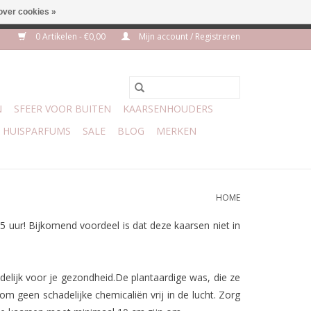
over cookies »
m 3 aug VAKANTIE
0 Artikelen - €0,00
Mijn account / Registreren
N
SFEER VOOR BUITEN
KAARSENHOUDERS
HUISPARFUMS
SALE
BLOG
MERKEN
HOME
5 uur! Bijkomend voordeel is dat deze kaarsen niet in
elijk voor je gezondheid.De plantaardige was, die ze
 geen schadelijke chemicaliën vrij in de lucht. Zorg