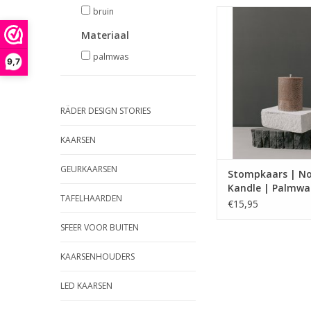
bruin
Handgemaakte kaa
natuurlijke plantaar
Materiaal
palmwas
9,7
RÄDER DESIGN STORIES
KAARSEN
GEURKAARSEN
Stompkaars | No
Kandle | Palmwa
TAFELHAARDEN
Sonderho
€15,95
SFEER VOOR BUITEN
KAARSENHOUDERS
LED KAARSEN