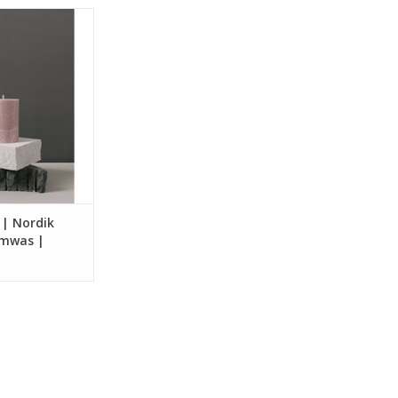
e kaarsen van
antaardige was.
| Nordik
lmwas |