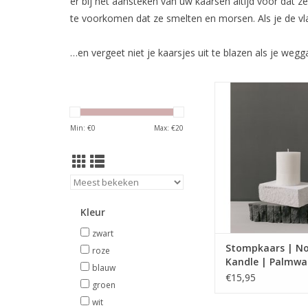
er bij het aansteken van uw kaarsen altijd voor dat
te voorkomen dat ze smelten en morsen. Als je de vlam
…en vergeet niet je kaarsjes uit te blazen als je wegg
Handgemaakte kaa
natuurlijke plantaar
Min: €
0
Max: €
20
Kleur
zwart
Stompkaars | No
roze
Kandle | Palmwa
blauw
Svaneke
€15,95
groen
wit