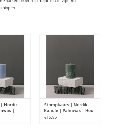
ende kaarsen moet minimaal 10 cm zijn om
rknippen.
e kaarsen van
Handgemaakte kaarsen van
antaardige was.
natuurlijke plantaardige was.
TOEVOEGEN AAN WINKELWAGEN
| Nordik
Stompkaars | Nordik
lmwas |
Kandle | Palmwas | Hou
€15,95