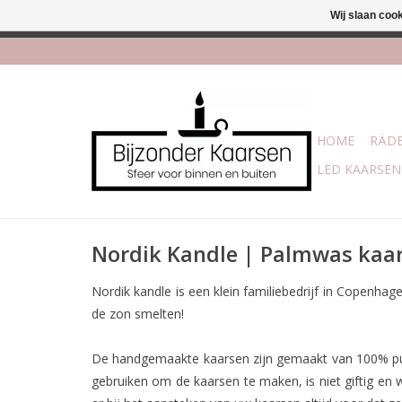
Wij slaan coo
Afhalen is moge
HOME
RÄDE
LED KAARSEN
Nordik Kandle | Palmwas kaa
Nordik kandle is een klein familiebedrijf in Copenha
de zon smelten!
De handgemaakte kaarsen zijn gemaakt van 100% pure 
gebruiken om de kaarsen te maken, is niet giftig en