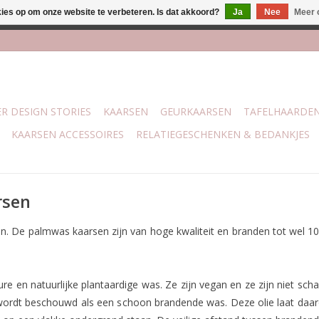
kies op om onze website te verbeteren. Is dat akkoord?
Ja
Nee
Meer 
lijk bij mijn winkel Trotz | Belvederelaan 107 Zwolle | 27 juli t/
R DESIGN STORIES
KAARSEN
GEURKAARSEN
TAFELHAARDE
KAARSEN ACCESSOIRES
RELATIEGESCHENKEN & BEDANKJES
rsen
gen. De palmwas kaarsen zijn van hoge kwaliteit en branden tot wel 10
en natuurlijke plantaardige was. Ze zijn vegan en ze zijn niet schad
 wordt beschouwd als een schoon brandende was. Deze olie laat daarom