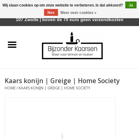
Wij slaan cookies op om onze website te verbeteren. Is dat akkoord?
Ja
Afhalen is mogelijk bij Trotz Woon & Cadeau | Belvederelaan
Nee
Meer over cookies »
0 Artikelen - €0,00
107 Zwolle | boven de 70 euro geen verzendkosten
Home
Räder Design Stories
Kaarsen
Kaars konijn | Greige | Home Society
Geurkaarsen
HOME
/
KAARS KONIJN | GREIGE | HOME SOCIETY
Tafelhaarden
Sfeer voor Buiten
Kaarsenhouders