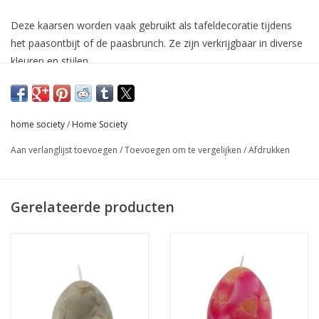
Deze kaarsen worden vaak gebruikt als tafeldecoratie tijdens
het paasontbijt of de paasbrunch. Ze zijn verkrijgbaar in diverse
kleuren en stijlen.
AFMETINGEN (CM):
3.95 x 1.75 x 6.3
home society
/
Home Society
Aan verlanglijst toevoegen
/
Toevoegen om te vergelijken
/
Afdrukken
BRANDUREN:
Tot 6 uur
Gerelateerde producten