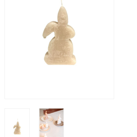
LED Kaarsen
Kaarsen accessoires
Relatiegeschenken & Bedankjes
Huisparfums
Sale
Blog
Merken