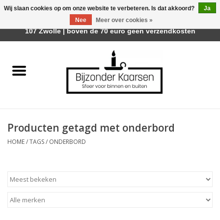
Wij slaan cookies op om onze website te verbeteren. Is dat akkoord?
Ja
Afhalen is mogelijk bij Trotz Woon & Cadeau | Belvederelaan
Nee
Meer over cookies »
0 Artikelen - €0,00
107 Zwolle | boven de 70 euro geen verzendkosten
Home
Räder Design Stories
Kaarsen
Producten getagd met onderbord
Geurkaarsen
HOME
/
TAGS
/
ONDERBORD
Tafelhaarden
Sfeer voor Buiten
Kaarsenhouders