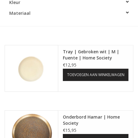
Kleur
LED Kaarsen
Materiaal
Kaarsen accessoires
Relatiegeschenken & Bedankjes
Tray | Gebroken wit | M |
Fuente | Home Society
Huisparfums
€12,95
TOEVOEGEN AAN WINKELWAGEN
Sale
Blog
Merken
Onderbord Hamar | Home
Society
€15,95