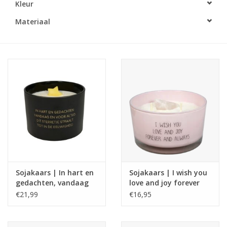
Kleur
LED Kaarsen
Materiaal
Kaarsen accessoires
Relatiegeschenken & Bedankjes
Huisparfums
Sale
Blog
Sojakaars | In hart en
Sojakaars | I wish you
gedachten, vandaag
love and joy forever
Merken
en voor altijd | Warm
and always
€21,99
€16,95
Cashmere