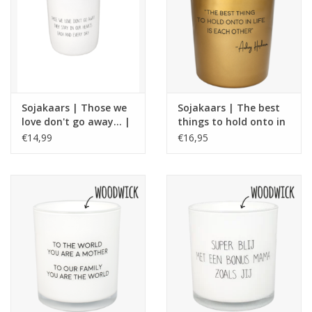
Sojakaars | Those we
Sojakaars | The best
love don't go away... |
things to hold onto in
Fresh cotton
life is each other |
€14,99
€16,95
Audrey Hepburn | My
Flame