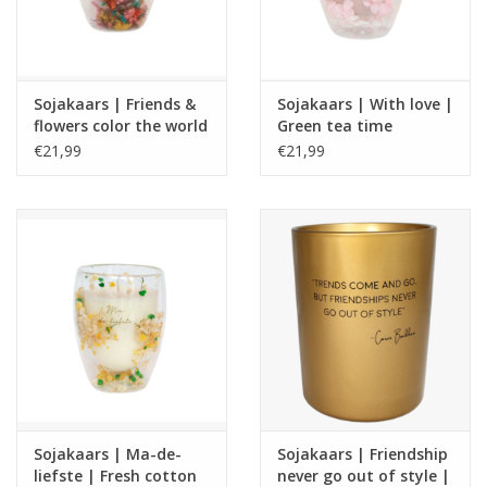
Sojakaars | Friends &
Sojakaars | With love |
flowers color the world
Green tea time
| Silky tonka
€21,99
€21,99
Sojakaars | Ma-de-
Sojakaars | Friendship
liefste | Fresh cotton
never go out of style |