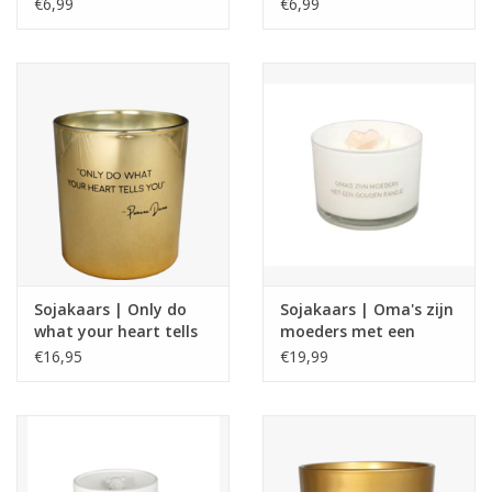
€6,99
€6,99
Sojakaars | Only do
Sojakaars | Oma's zijn
what your heart tells
moeders met een
you | Princes Diana
gouden randje | fresh
€16,95
€19,99
cotton