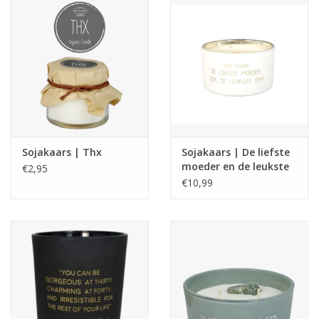
Sojakaars | Thx
Sojakaars | De liefste
moeder en de leukste
€2,95
oma | Fresh cotton
€10,99