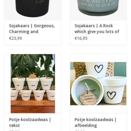
Sojakaars | Gorgeous,
Sojakaars | A Rock
Charming and
which give you lots of
Irresistiblle | Coco
luck
€23,99
€16,95
Chanel | My Flame
Potje koolzaadwas |
Potje koolzaadwas |
tekst
afbeelding