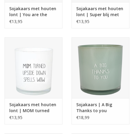
Sojakaars met houten
Sojakaars met houten
lont | You are the
lont | Super blij met
world
en bonus mama zoals
€13,95
€13,95
jij
Sojakaars met houten
Sojakaars | A Big
lont | MOM turned
Thanks to you
upside down spells
€13,95
€18,99
WOW