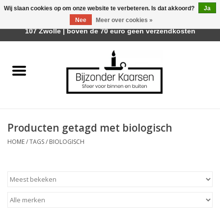
Wij slaan cookies op om onze website te verbeteren. Is dat akkoord?
Ja
Afhalen is mogelijk bij Trotz Woon & Cadeau | Belvederelaan
Nee
Meer over cookies »
0 Artikelen - €0,00
107 Zwolle | boven de 70 euro geen verzendkosten
Home
Räder Design Stories
Kaarsen
Producten getagd met biologisch
Geurkaarsen
HOME
/
TAGS
/
BIOLOGISCH
Tafelhaarden
Sfeer voor Buiten
Kaarsenhouders