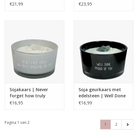
Carrie Bradshaw | My
€21,99
€23,95
Flame
Sojakaars | Never
Soja geurkaars met
forget how truly
edelsteen | Well Done
amazing you are
| My Flame
€16,95
€16,99
Pagina 1 van 2
1
2