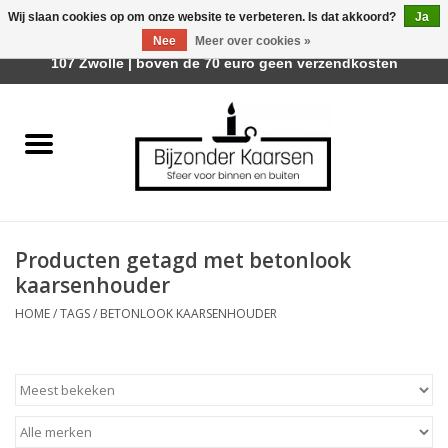
Wij slaan cookies op om onze website te verbeteren. Is dat akkoord?
Ja
Afhalen is mogelijk bij Trotz Woon & Cadeau | Belvederelaan
Nee
Meer over cookies »
0 Artikelen - €0,00
107 Zwolle | boven de 70 euro geen verzendkosten
Home
Räder Design Stories
Kaarsen
Producten getagd met betonlook
Geurkaarsen
kaarsenhouder
HOME
/
TAGS
/
BETONLOOK KAARSENHOUDER
Tafelhaarden
Sfeer voor Buiten
Kaarsenhouders