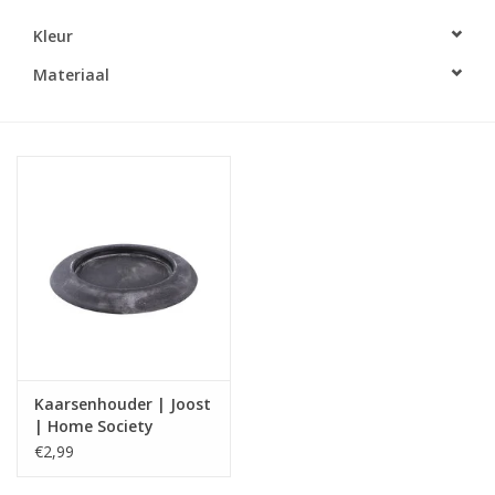
Kleur
LED Kaarsen
Materiaal
Kaarsen accessoires
Relatiegeschenken & Bedankjes
Huisparfums
Sale
Blog
Kaarsenhouder | Joost
Merken
| Home Society
€2,99